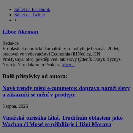
Sdílet na Facebook
Sdílet na Twitter
+
Libor Akrman
Redakce
V oblasti ekonomické žurnalistiky se pohybuje bezmála 20 let,
pracoval ve vydavatelství Economia (iHNed.cz, HN,
ProByznys.info), později vedl tabletový týdeník Dotyk Byznys.
Nyní je šéfredaktorem Peak.cz.
Více...
Další příspěvky od autora:
Nové trendy mění e-commerce: doprava poráží slevy
a zákazníci se mění v prodejce
5 srpna, 2026
Vinařská turistika láká. Tradičním oblastem jako
Wachau či Mosel se přibližuje i Jižní Morava