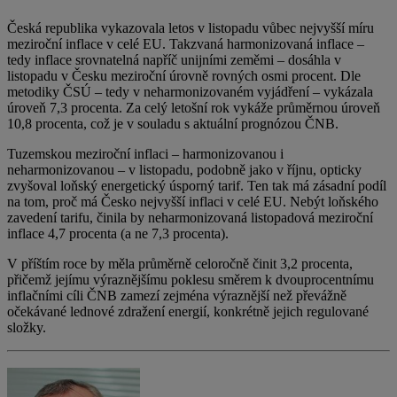
Česká republika vykazovala letos v listopadu vůbec nejvyšší míru
meziroční
inflace
v celé EU. Takzvaná harmonizovaná
inflace
–
tedy
inflace
srovnatelná napříč unijními zeměmi – dosáhla v
listopadu v Česku meziroční úrovně rovných osmi procent. Dle
metodiky ČSÚ – tedy v neharmonizovaném vyjádření – vykázala
úroveň 7,3 procenta. Za celý letošní rok vykáže průměrnou úroveň
10,8 procenta, což je v souladu s aktuální prognózou ČNB.
Tuzemskou meziroční inflaci – harmonizovanou i
neharmonizovanou – v listopadu, podobně jako v říjnu, opticky
zvyšoval loňský energetický úsporný tarif. Ten tak má zásadní podíl
na tom, proč má Česko nejvyšší inflaci v celé EU. Nebýt loňského
zavedení tarifu, činila by neharmonizovaná listopadová meziroční
inflace 4,7 procenta (a ne 7,3 procenta).
V příštím roce by měla průměrně celoročně činit 3,2 procenta,
přičemž jejímu výraznějšímu poklesu směrem k dvouprocentnímu
inflačními cíli ČNB zamezí zejména výraznější než převážně
očekávané lednové zdražení energií, konkrétně jejich regulované
složky.