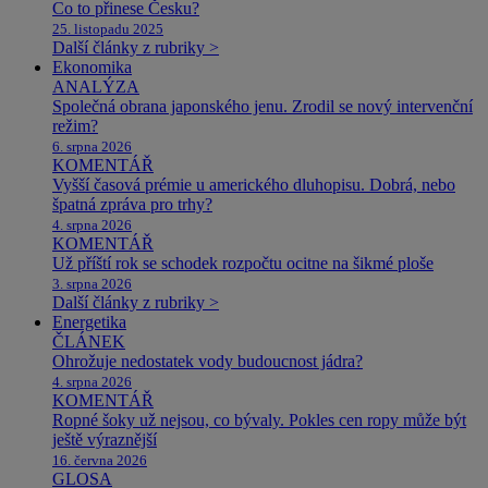
Co to přinese Česku?
25. listopadu 2025
Další články z rubriky >
Ekonomika
ANALÝZA
Společná obrana japonského jenu. Zrodil se nový intervenční
režim?
6. srpna 2026
KOMENTÁŘ
Vyšší časová prémie u amerického dluhopisu. Dobrá, nebo
špatná zpráva pro trhy?
4. srpna 2026
KOMENTÁŘ
Už příští rok se schodek rozpočtu ocitne na šikmé ploše
3. srpna 2026
Další články z rubriky >
Energetika
ČLÁNEK
Ohrožuje nedostatek vody budoucnost jádra?
4. srpna 2026
KOMENTÁŘ
Ropné šoky už nejsou, co bývaly. Pokles cen ropy může být
ještě výraznější
16. června 2026
GLOSA