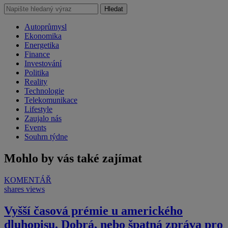
Hledat
Autoprůmysl
Ekonomika
Energetika
Finance
Investování
Politika
Reality
Technologie
Telekomunikace
Lifestyle
Zaujalo nás
Events
Souhrn týdne
Mohlo by vás také zajímat
KOMENTÁŘ
shares
views
Vyšší časová prémie u amerického
dluhopisu. Dobrá, nebo špatná zpráva pro