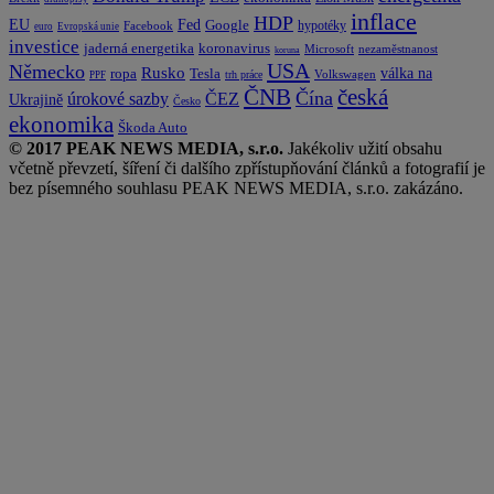
inflace
HDP
EU
Fed
Google
hypotéky
Facebook
euro
Evropská unie
investice
koronavirus
jaderná energetika
nezaměstnanost
Microsoft
koruna
USA
Německo
Rusko
Tesla
válka na
ropa
trh práce
Volkswagen
PPF
česká
ČNB
Čína
ČEZ
úrokové sazby
Ukrajině
Česko
ekonomika
Škoda Auto
© 2017 PEAK NEWS MEDIA, s.r.o.
Jakékoliv užití obsahu
včetně převzetí, šíření či dalšího zpřístupňování článků a fotografií je
bez písemného souhlasu PEAK NEWS MEDIA, s.r.o. zakázáno.