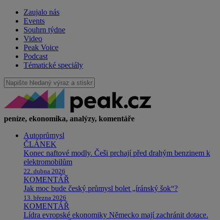
Zaujalo nás
Events
Souhrn týdne
Video
Peak Voice
Podcast
Tématické speciály
peníze, ekonomika, analýzy, komentáře
Autoprůmysl
ČLÁNEK
Konec naftové modly. Češi prchají před drahým benzinem k
elektromobilům
22. dubna 2026
KOMENTÁŘ
Jak moc bude český průmysl bolet „íránský šok“?
13. března 2026
KOMENTÁŘ
Lídra evropské ekonomiky Německo mají zachránit dotace.