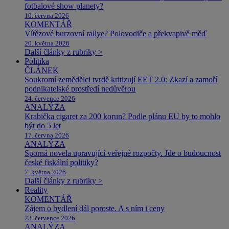
fotbalové show planety?
10. června 2026
KOMENTÁŘ
Vítězové burzovní rallye? Polovodiče a překvapivě měď
20. května 2026
Další články z rubriky >
Politika
ČLÁNEK
Soukromí zemědělci tvrdě kritizují EET 2.0: Zkazí a zamoří
podnikatelské prostředí nedůvěrou
24. července 2026
ANALÝZA
Krabička cigaret za 200 korun? Podle plánu EU by to mohlo
být do 5 let
17. června 2026
ANALÝZA
Sporná novela upravující veřejné rozpočty. Jde o budoucnost
české fiskální politiky?
7. května 2026
Další články z rubriky >
Reality
KOMENTÁŘ
Zájem o bydlení dál poroste. A s ním i ceny
23. července 2026
ANALÝZA