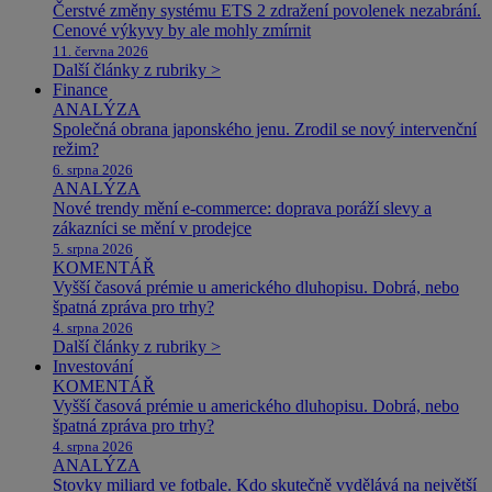
Čerstvé změny systému ETS 2 zdražení povolenek nezabrání.
Cenové výkyvy by ale mohly zmírnit
11. června 2026
Další články z rubriky >
Finance
ANALÝZA
Společná obrana japonského jenu. Zrodil se nový intervenční
režim?
6. srpna 2026
ANALÝZA
Nové trendy mění e-commerce: doprava poráží slevy a
zákazníci se mění v prodejce
5. srpna 2026
KOMENTÁŘ
Vyšší časová prémie u amerického dluhopisu. Dobrá, nebo
špatná zpráva pro trhy?
4. srpna 2026
Další články z rubriky >
Investování
KOMENTÁŘ
Vyšší časová prémie u amerického dluhopisu. Dobrá, nebo
špatná zpráva pro trhy?
4. srpna 2026
ANALÝZA
Stovky miliard ve fotbale. Kdo skutečně vydělává na největší