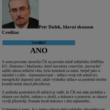
Petr Dufek, hlavní ekonom
Creditas
Verdikt?
ANO
S osmi procenty skončila ČR na prvním místě inflačního žebříčku
EU. Dokonce i Maďarsko, které navzdory cenovým „inovacím“
zažilo silnou inflační vlnu, bylo tentokrát za námi. Stejně jako u
národní i u této – harmonizované – inflace svoji roli sehrál tzv.
energetický úsporný tarif, takže výsledky inflace za poslední letošní
kvartál nemá smysl přeceňovat.
Z pohledu posledních tří měsíců je vidět, že ČR má stále problém s
růstem cen služeb, zatímco u zboží, a dokonce u potravin, se situace
vyvíjí příznivěji. Pomalu brzdí dokonce i růst nájemného.
Vzhledem k tomu, že v lednu odezní efekt loňského přecenění cen