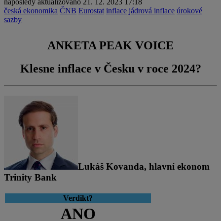
naposledy aktualizováno
21. 12. 2023 17:18
česká ekonomika
ČNB
Eurostat
inflace
jádrová inflace
úrokové
sazby
ANKETA PEAK VOICE
Klesne inflace v Česku v roce 2024?
Lukáš Kovanda, hlavní ekonom
Trinity Bank
Verdikt?
ANO