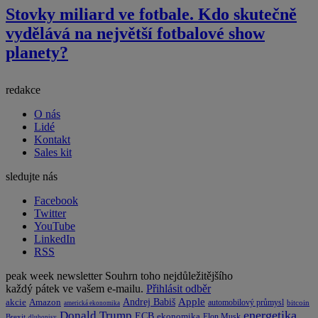
Stovky miliard ve fotbale. Kdo skutečně
vydělává na největší fotbalové show
planety?
redakce
O nás
Lidé
Kontakt
Sales kit
sledujte nás
Facebook
Twitter
YouTube
LinkedIn
RSS
peak week newsletter
Souhrn toho nejdůležitějšího
každý pátek ve vašem e-mailu.
Přihlásit odběr
Apple
Amazon
Andrej Babiš
akcie
automobilový průmysl
bitcoin
americká ekonomika
energetika
Donald Trump
ECB
ekonomika
Elon Musk
Brexit
dluhopisy