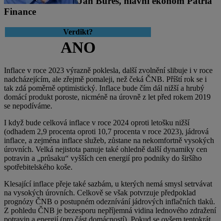
Jan Bureš, hlavní ekonom Patria
Finance
Verdikt?
ANO
Inflace v roce 2023 výrazně poklesla, další zvolnění slibuje i v roce
nadcházejícím, ale zřejmě pomaleji, než čeká ČNB. Příští rok se i
tak zdá poměrně optimistický. Inflace bude čím dál nižší a hrubý
domácí produkt poroste, nicméně na úrovně z let před rokem 2019
se nepodíváme.
I když bude celková inflace v roce 2024 oproti letošku nižší
(odhadem 2,9 procenta oproti 10,7 procenta v roce 2023), jádrová
inflace, a zejména inflace služeb, zůstane na nekomfortně vysokých
úrovních. Velká nejistota panuje také ohledně další dynamiky cen
potravin a „průsaku“ vyšších cen energií pro podniky do širšího
spotřebitelského koše.
Klesající inflace přeje také sazbám, u kterých nemá smysl setrvávat
na vysokých úrovních. Celkově se však potvrzuje předpoklad
prognózy ČNB o postupném odeznívání jádrových inflačních tlaků.
Z pohledu ČNB je bezesporu nepříjemná vidina lednového zdražení
potravin a energií (pro část domácností). Pokud se ovšem tentokrát