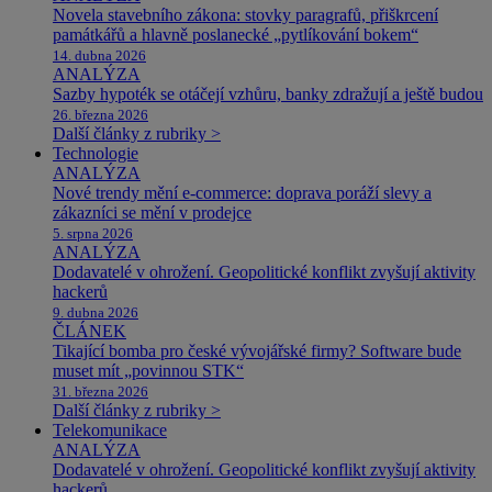
Novela stavebního zákona: stovky paragrafů, přiškrcení
památkářů a hlavně poslanecké „pytlíkování bokem“
14. dubna 2026
ANALÝZA
Sazby hypoték se otáčejí vzhůru, banky zdražují a ještě budou
26. března 2026
Další články z rubriky >
Technologie
ANALÝZA
Nové trendy mění e-commerce: doprava poráží slevy a
zákazníci se mění v prodejce
5. srpna 2026
ANALÝZA
Dodavatelé v ohrožení. Geopolitické konflikt zvyšují aktivity
hackerů
9. dubna 2026
ČLÁNEK
Tikající bomba pro české vývojářské firmy? Software bude
muset mít „povinnou STK“
31. března 2026
Další články z rubriky >
Telekomunikace
ANALÝZA
Dodavatelé v ohrožení. Geopolitické konflikt zvyšují aktivity
hackerů