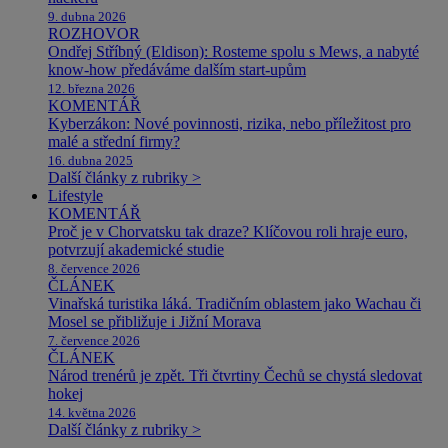
9. dubna 2026
ROZHOVOR
Ondřej Stříbný (Eldison): Rosteme spolu s Mews, a nabyté
know-how předáváme dalším start-upům
12. března 2026
KOMENTÁŘ
Kyberzákon: Nové povinnosti, rizika, nebo příležitost pro
malé a střední firmy?
16. dubna 2025
Další články z rubriky >
Lifestyle
KOMENTÁŘ
Proč je v Chorvatsku tak draze? Klíčovou roli hraje euro,
potvrzují akademické studie
8. července 2026
ČLÁNEK
Vinařská turistika láká. Tradičním oblastem jako Wachau či
Mosel se přibližuje i Jižní Morava
7. července 2026
ČLÁNEK
Národ trenérů je zpět. Tři čtvrtiny Čechů se chystá sledovat
hokej
14. května 2026
Další články z rubriky >