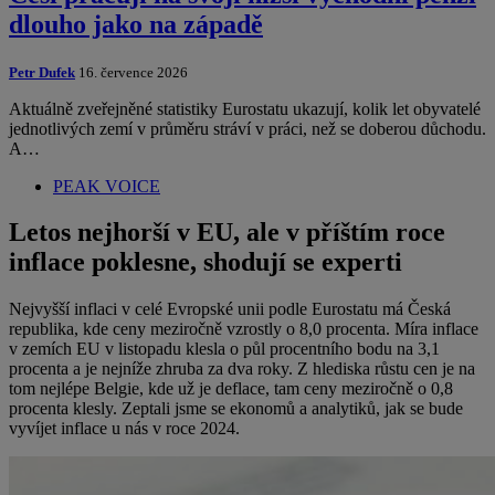
dlouho jako na západě
Petr Dufek
16. července 2026
Aktuálně zveřejněné statistiky Eurostatu ukazují, kolik let obyvatelé
jednotlivých zemí v průměru stráví v práci, než se doberou důchodu.
A…
PEAK VOICE
Letos nejhorší v EU, ale v příštím roce
inflace poklesne, shodují se experti
Nejvyšší inflaci v celé Evropské unii podle Eurostatu má Česká
republika, kde ceny meziročně vzrostly o 8,0 procenta. Míra inflace
v zemích EU v listopadu klesla o půl procentního bodu na 3,1
procenta a je nejníže zhruba za dva roky. Z hlediska růstu cen je na
tom nejlépe Belgie, kde už je deflace, tam ceny meziročně o 0,8
procenta klesly. Zeptali jsme se ekonomů a analytiků, jak se bude
vyvíjet inflace u nás v roce 2024.