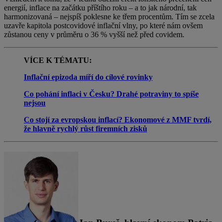
energií, inflace na začátku příštího roku – a to jak národní, tak
harmonizovaná – nejspíš poklesne ke třem procentům. Tím se zcela
uzavře kapitola postcovidové inflační vlny, po které nám ovšem
zůstanou ceny v průměru o 36 % vyšší než před covidem.
VÍCE K TÉMATU:
Inflační epizoda míří do cílové rovinky
Co pohání inflaci v Česku? Drahé potraviny to spíše
nejsou
Co stojí za evropskou inflací? Ekonomové z MMF tvrdí,
že hlavně rychlý růst firemních zisků