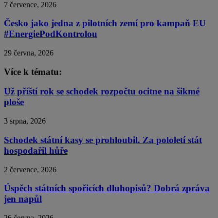
7 července, 2026
Česko jako jedna z pilotních zemí pro kampaň EU
#EnergiePodKontrolou
29 června, 2026
Více k tématu:
Už příští rok se schodek rozpočtu ocitne na šikmé
ploše
3 srpna, 2026
Schodek státní kasy se prohloubil. Za pololetí stát
hospodařil hůře
2 července, 2026
Úspěch státních spořicích dluhopisů? Dobrá zpráva
jen napůl
26 června, 2026