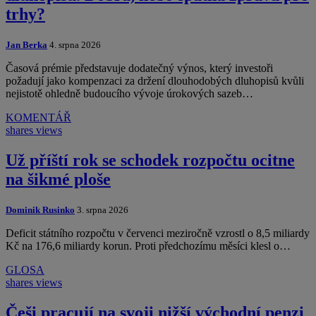
trhy?
Jan Berka
4. srpna 2026
Časová prémie představuje dodatečný výnos, který investoři
požadují jako kompenzaci za držení dlouhodobých dluhopisů kvůli
nejistotě ohledně budoucího vývoje úrokových sazeb…
KOMENTÁŘ
shares
views
Už příští rok se schodek rozpočtu ocitne
na šikmé ploše
Dominik Rusinko
3. srpna 2026
Deficit státního rozpočtu v červenci meziročně vzrostl o 8,5 miliardy
Kč na 176,6 miliardy korun. Proti předchozímu měsíci klesl o…
GLOSA
shares
views
Češi pracují na svoji nižší východní penzi