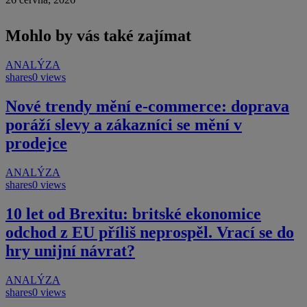
Mohlo by vás také zajímat
ANALÝZA
shares
0 views
Nové trendy mění e-commerce: doprava
poráží slevy a zákazníci se mění v
prodejce
ANALÝZA
shares
0 views
10 let od Brexitu: britské ekonomice
odchod z EU příliš neprospěl. Vrací se do
hry unijní návrat?
ANALÝZA
shares
0 views