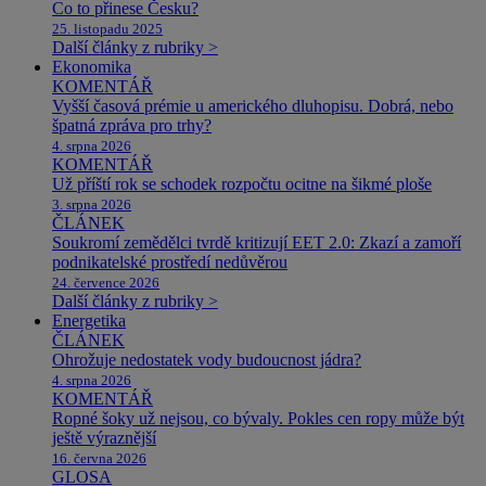
Co to přinese Česku?
25. listopadu 2025
Další články z rubriky >
Ekonomika
KOMENTÁŘ
Vyšší časová prémie u amerického dluhopisu. Dobrá, nebo
špatná zpráva pro trhy?
4. srpna 2026
KOMENTÁŘ
Už příští rok se schodek rozpočtu ocitne na šikmé ploše
3. srpna 2026
ČLÁNEK
Soukromí zemědělci tvrdě kritizují EET 2.0: Zkazí a zamoří
podnikatelské prostředí nedůvěrou
24. července 2026
Další články z rubriky >
Energetika
ČLÁNEK
Ohrožuje nedostatek vody budoucnost jádra?
4. srpna 2026
KOMENTÁŘ
Ropné šoky už nejsou, co bývaly. Pokles cen ropy může být
ještě výraznější
16. června 2026
GLOSA