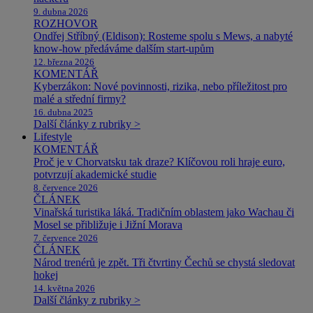
9. dubna 2026
ROZHOVOR
Ondřej Stříbný (Eldison): Rosteme spolu s Mews, a nabyté
know-how předáváme dalším start-upům
12. března 2026
KOMENTÁŘ
Kyberzákon: Nové povinnosti, rizika, nebo příležitost pro
malé a střední firmy?
16. dubna 2025
Další články z rubriky >
Lifestyle
KOMENTÁŘ
Proč je v Chorvatsku tak draze? Klíčovou roli hraje euro,
potvrzují akademické studie
8. července 2026
ČLÁNEK
Vinařská turistika láká. Tradičním oblastem jako Wachau či
Mosel se přibližuje i Jižní Morava
7. července 2026
ČLÁNEK
Národ trenérů je zpět. Tři čtvrtiny Čechů se chystá sledovat
hokej
14. května 2026
Další články z rubriky >