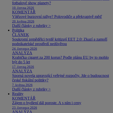
fotbalové show planety?
10. června 2026
KOMENTÁŘ
Vítězové burzovní rallye? Polovodiče a překvapivě měď
20. května 2026
Další články z rubriky >
Politika
ČLÁNEK
Soukromí zemědělci tvrdě kritizují EET 2.0: Zkazí a zamoří
podnikatelské prostředí nedůvěrou
24. července 2026
ANALÝZA
Krabička cigaret za 200 korun? Podle plánu EU by to mohlo
být do 5 let
17. června 2026
ANALÝZA
Sporná novela upravující veřejné rozpočty. Jde o budoucnost
české fiskální politiky?
7. května 2026
Další články z rubriky >
Reality
KOMENTÁŘ
Zájem o bydlení dál poroste. A s ním i ceny
23. července 2026
ANALÝZA