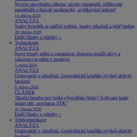
Novela stavebního zákona: stovky paragrafů, přiškrcení
památkářů a hlavně poslanecké „pytlíkování bokem“
14. dubna 2026
ANALÝZA
Sazby hypoték se otáčejí vzhůru, banky zdražují a ještě budou
26. března 2026
Další články z rubriky >
Technologie
ANALÝZA
Nové trendy mění e-commerce: doprava poráží slevy a
zákazníci se mění v prodejce
5. srpna 2026
ANALÝZA
Dodavatelé v ohrožení. Geopolitické konflikt zvyšují aktivity
hackerů
9. dubna 2026
ČLÁNEK
Tikající bomba pro české vývojářské firmy? Software bude
muset mít „povinnou STK“
31. března 2026
Další články z rubriky >
Telekomunikace
ANALÝZA
Dodavatelé v ohrožení. Geopolitické konflikt zvyšují aktivity
hackerů