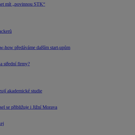
uset mít „povinnou STK“
hackerů
now-how předáváme dalším start-upům
a střední firmy?
rzují akademické studie
l se přibližuje i Jižní Morava
kej