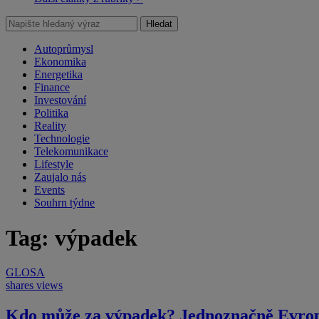
Hledat
Autoprůmysl
Ekonomika
Energetika
Finance
Investování
Politika
Reality
Technologie
Telekomunikace
Lifestyle
Zaujalo nás
Events
Souhrn týdne
Tag: výpadek
GLOSA
shares
views
Kdo může za výpadek? Jednoznačně Evrops