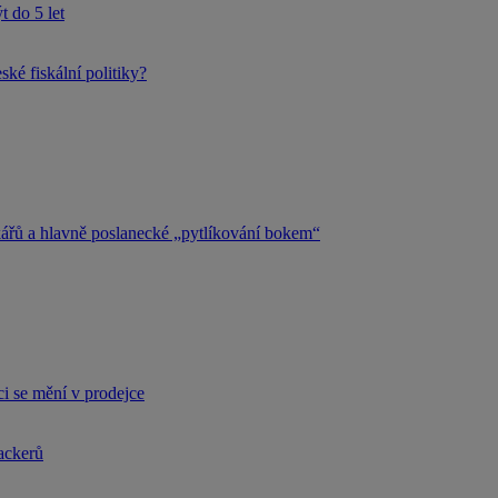
 do 5 let
ké fiskální politiky?
kářů a hlavně poslanecké „pytlíkování bokem“
i se mění v prodejce
hackerů