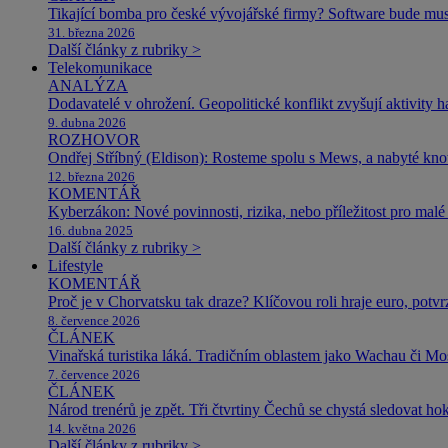
Tikající bomba pro české vývojářské firmy? Software bude m
31. března 2026
Další články z rubriky >
Telekomunikace
ANALÝZA
Dodavatelé v ohrožení. Geopolitické konflikt zvyšují aktivity 
9. dubna 2026
ROZHOVOR
Ondřej Stříbný (Eldison): Rosteme spolu s Mews, a nabyté k
12. března 2026
KOMENTÁŘ
Kyberzákon: Nové povinnosti, rizika, nebo příležitost pro malé 
16. dubna 2025
Další články z rubriky >
Lifestyle
KOMENTÁŘ
Proč je v Chorvatsku tak draze? Klíčovou roli hraje euro, potv
8. července 2026
ČLÁNEK
Vinařská turistika láká. Tradičním oblastem jako Wachau či Mose
7. července 2026
ČLÁNEK
Národ trenérů je zpět. Tři čtvrtiny Čechů se chystá sledovat ho
14. května 2026
Další články z rubriky >