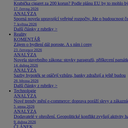
Krabička cigaret za 200 korun? Podle plánu EU by to mohlo být
17. června 2026
ANALÝZA
Sporná novela upravující veřejné rozpočty. Jde o budoucnost čes
7. května 2026
Další články z rubriky >
Reality
KOMENTÁŘ
Zájem o bydlení dál poroste. A s ním i ceny
23. července 2026
ANALÝZA
Novela stavebního zákona: stovky paragrafů, přiškrcení památ
14. dubna 2026
ANALÝZA
Sazby hypoték se otáčejí vzhůru, banky zdražují a ještě budou
26. března 2026
Další články z rubriky >
Technologie
ANALÝZA
Nové trendy mění e-commerce: doprava poráží slevy a zákazníc
5. srpna 2026
ANALÝZA
Dodavatelé v ohrožení. Geopolitické konflikt zvyšují aktivity 
9. dubna 2026
ČLÁNEK