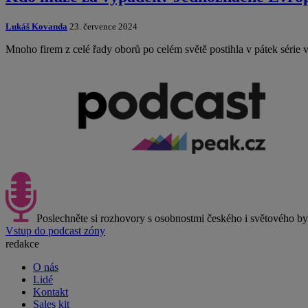
Lukáš Kovanda
23. července 2024
Mnoho firem z celé řady oborů po celém světě postihla v pátek sér
Poslechněte si rozhovory s osobnostmi českého i světového b
Vstup do podcast zóny
redakce
O nás
Lidé
Kontakt
Sales kit