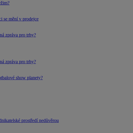
ežim?
i se mění v prodejce
ná zpráva pro trhy?
ná zpráva pro trhy?
fotbalové show planety?
dnikatelské prostředí nedůvěrou