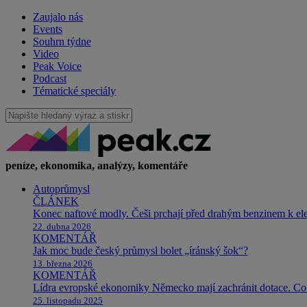
Zaujalo nás
Events
Souhrn týdne
Video
Peak Voice
Podcast
Tématické speciály
peníze, ekonomika, analýzy, komentáře
Autoprůmysl
ČLÁNEK
Konec naftové modly. Češi prchají před drahým benzinem k e
22. dubna 2026
KOMENTÁŘ
Jak moc bude český průmysl bolet „íránský šok“?
13. března 2026
KOMENTÁŘ
Lídra evropské ekonomiky Německo mají zachránit dotace. Co 
25. listopadu 2025