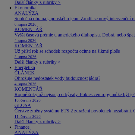
Další články z rubriky >
Ekonomika
ANALÝZA
Společná obrana japonského jenu. Zrodil se nový intervenční r
6. srpna 2026
KOMENTÁŘ
Vyšší časová prémie u amerického dluhopisu. Dobrá, nebo špat
4. srpna 2026
KOMENTÁŘ
Už příští rok se schodek rozpočtu ocitne na šikmé ploše
3. srpna 2026
Další články z rubriky >
Energetika
ČLÁNEK
Ohrožuje nedostatek vody budoucnost jádra?
4. srpna 2026
KOMENTÁŘ
Ropné šoky už nejsou, co bývaly. Pokles cen ropy může být ješ
16. června 2026
GLOSA
Čerstvé změny systému ETS 2 zdražení povolenek nezabrání. 
11. června 2026
Další články z rubriky >
Finance
ANALÝZA