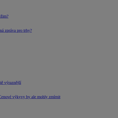
ežim?
ná zpráva pro trhy?
tě výraznější
Cenové výkyvy by ale mohly zmírnit