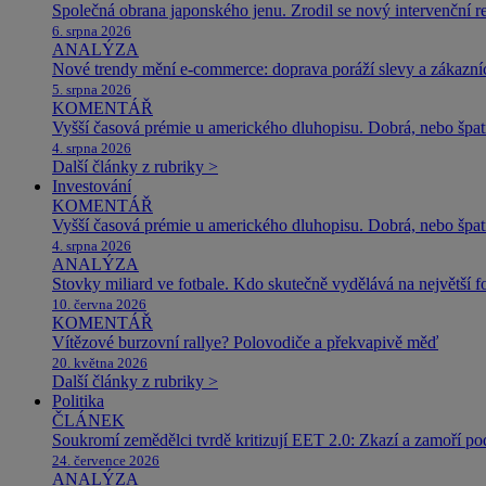
Společná obrana japonského jenu. Zrodil se nový intervenční r
6. srpna 2026
ANALÝZA
Nové trendy mění e-commerce: doprava poráží slevy a zákazníc
5. srpna 2026
KOMENTÁŘ
Vyšší časová prémie u amerického dluhopisu. Dobrá, nebo špat
4. srpna 2026
Další články z rubriky >
Investování
KOMENTÁŘ
Vyšší časová prémie u amerického dluhopisu. Dobrá, nebo špat
4. srpna 2026
ANALÝZA
Stovky miliard ve fotbale. Kdo skutečně vydělává na největší 
10. června 2026
KOMENTÁŘ
Vítězové burzovní rallye? Polovodiče a překvapivě měď
20. května 2026
Další články z rubriky >
Politika
ČLÁNEK
Soukromí zemědělci tvrdě kritizují EET 2.0: Zkazí a zamoří po
24. července 2026
ANALÝZA