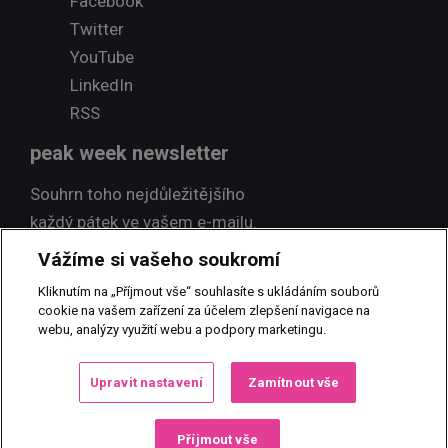
Facebook
Twitter
YouTube
LinkedIn
RSS
peak week newsletter
Souhrn toho nejdůležitějšího
každý pátek ve vašem e-mailu.
Vážíme si vašeho soukromí
Přihlásit odběr
Kliknutím na „Příjmout vše“ souhlasíte s ukládáním souborů
cookie na vašem zařízení za účelem zlepšení navigace na
webu, analýzy využití webu a podpory marketingu.
© 2017 PEAK NEWS MEDIA, s.r.o.
Jakékoliv užití obsahu včetně
Upravit nastavení
Zamítnout vše
převzetí, šíření či dalšího zpřístupňování článků a fotografií je bez
písemného souhlasu PEAK NEWS MEDIA, s.r.o. zakázáno.
Příjmout vše