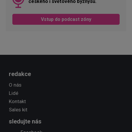
českého i světového byznysu.
Vstup do podcast zóny
redakce
O nás
Lidé
Kontakt
Sales kit
sledujte nás