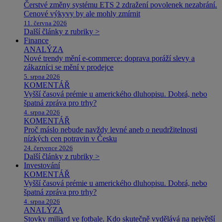
Čerstvé změny systému ETS 2 zdražení povolenek nezabrání.
Cenové výkyvy by ale mohly zmírnit
11. června 2026
Další články z rubriky >
Finance
ANALÝZA
Nové trendy mění e-commerce: doprava poráží slevy a
zákazníci se mění v prodejce
5. srpna 2026
KOMENTÁŘ
Vyšší časová prémie u amerického dluhopisu. Dobrá, nebo
špatná zpráva pro trhy?
4. srpna 2026
KOMENTÁŘ
Proč máslo nebude navždy levné aneb o neudržitelnosti
nízkých cen potravin v Česku
24. července 2026
Další články z rubriky >
Investování
KOMENTÁŘ
Vyšší časová prémie u amerického dluhopisu. Dobrá, nebo
špatná zpráva pro trhy?
4. srpna 2026
ANALÝZA
Stovky miliard ve fotbale. Kdo skutečně vydělává na největší