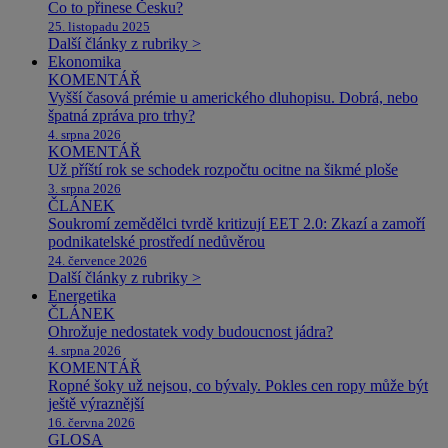
Co to přinese Česku?
25. listopadu 2025
Další články z rubriky >
Ekonomika
KOMENTÁŘ
Vyšší časová prémie u amerického dluhopisu. Dobrá, nebo
špatná zpráva pro trhy?
4. srpna 2026
KOMENTÁŘ
Už příští rok se schodek rozpočtu ocitne na šikmé ploše
3. srpna 2026
ČLÁNEK
Soukromí zemědělci tvrdě kritizují EET 2.0: Zkazí a zamoří
podnikatelské prostředí nedůvěrou
24. července 2026
Další články z rubriky >
Energetika
ČLÁNEK
Ohrožuje nedostatek vody budoucnost jádra?
4. srpna 2026
KOMENTÁŘ
Ropné šoky už nejsou, co bývaly. Pokles cen ropy může být
ještě výraznější
16. června 2026
GLOSA