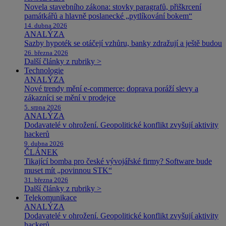
Novela stavebního zákona: stovky paragrafů, přiškrcení
památkářů a hlavně poslanecké „pytlíkování bokem“
14. dubna 2026
ANALÝZA
Sazby hypoték se otáčejí vzhůru, banky zdražují a ještě budou
26. března 2026
Další články z rubriky >
Technologie
ANALÝZA
Nové trendy mění e-commerce: doprava poráží slevy a
zákazníci se mění v prodejce
5. srpna 2026
ANALÝZA
Dodavatelé v ohrožení. Geopolitické konflikt zvyšují aktivity
hackerů
9. dubna 2026
ČLÁNEK
Tikající bomba pro české vývojářské firmy? Software bude
muset mít „povinnou STK“
31. března 2026
Další články z rubriky >
Telekomunikace
ANALÝZA
Dodavatelé v ohrožení. Geopolitické konflikt zvyšují aktivity
hackerů