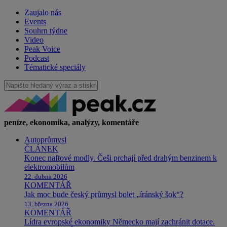
Zaujalo nás
Events
Souhrn týdne
Video
Peak Voice
Podcast
Tématické speciály
peníze, ekonomika, analýzy, komentáře
Autoprůmysl
ČLÁNEK
Konec naftové modly. Češi prchají před drahým benzinem k
elektromobilům
22. dubna 2026
KOMENTÁŘ
Jak moc bude český průmysl bolet „íránský šok“?
13. března 2026
KOMENTÁŘ
Lídra evropské ekonomiky Německo mají zachránit dotace.