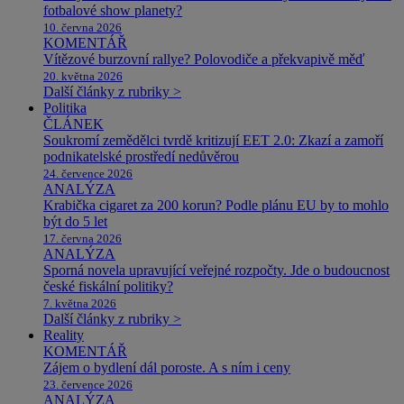
fotbalové show planety?
10. června 2026
KOMENTÁŘ
Vítězové burzovní rallye? Polovodiče a překvapivě měď
20. května 2026
Další články z rubriky >
Politika
ČLÁNEK
Soukromí zemědělci tvrdě kritizují EET 2.0: Zkazí a zamoří
podnikatelské prostředí nedůvěrou
24. července 2026
ANALÝZA
Krabička cigaret za 200 korun? Podle plánu EU by to mohlo
být do 5 let
17. června 2026
ANALÝZA
Sporná novela upravující veřejné rozpočty. Jde o budoucnost
české fiskální politiky?
7. května 2026
Další články z rubriky >
Reality
KOMENTÁŘ
Zájem o bydlení dál poroste. A s ním i ceny
23. července 2026
ANALÝZA