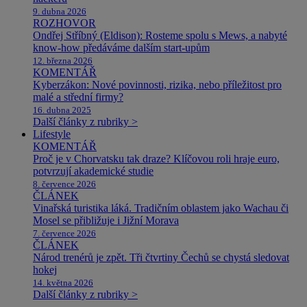
9. dubna 2026
ROZHOVOR
Ondřej Stříbný (Eldison): Rosteme spolu s Mews, a nabyté
know-how předáváme dalším start-upům
12. března 2026
KOMENTÁŘ
Kyberzákon: Nové povinnosti, rizika, nebo příležitost pro
malé a střední firmy?
16. dubna 2025
Další články z rubriky >
Lifestyle
KOMENTÁŘ
Proč je v Chorvatsku tak draze? Klíčovou roli hraje euro,
potvrzují akademické studie
8. července 2026
ČLÁNEK
Vinařská turistika láká. Tradičním oblastem jako Wachau či
Mosel se přibližuje i Jižní Morava
7. července 2026
ČLÁNEK
Národ trenérů je zpět. Tři čtvrtiny Čechů se chystá sledovat
hokej
14. května 2026
Další články z rubriky >