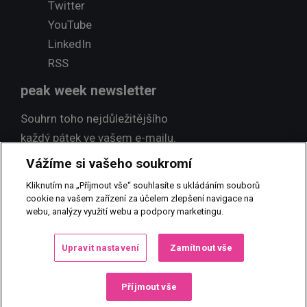
Twitter
YouTube
LinkedIn
RSS
peak week newsletter
Souhrn toho nejdůležitějšího
každý pátek ve vašem e-mailu.
Vážíme si vašeho soukromí
Přihlásit odběr
Kliknutím na „Příjmout vše“ souhlasíte s ukládáním souborů
cookie na vašem zařízení za účelem zlepšení navigace na
webu, analýzy využití webu a podpory marketingu.
© 2017 PEAK NEWS MEDIA, s.r.o.
Jakékoliv užití obsahu včetně
Upravit nastavení
Zamítnout vše
převzetí, šíření či dalšího zpřístupňování článků a fotografií je bez
písemného souhlasu PEAK NEWS MEDIA, s.r.o. zakázáno.
Příjmout vše